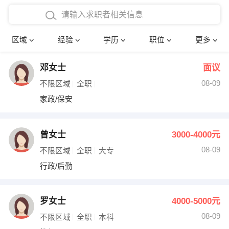
在校学生工作经验
本科
行政后勤
建筑装潢
确定
区域
经验
学历
职位
更多
三年以上工作经验
硕士
销售岗位
教师
邓女士
面议
四年以上工作经验
博士
文员
护士
08-09
不限区域
全职
五年以上工作经验
财务会计
传单派发
家政/保安
十年以上工作经验
超市零售
促销导购
曾女士
3000-4000元
网络IT
保健按摩
08-09
不限区域
全职
大专
行政/后勤
快递员
前台接待
收银员
技术员/工程师
罗女士
4000-5000元
08-09
水电/机修
部门经理
不限区域
全职
本科