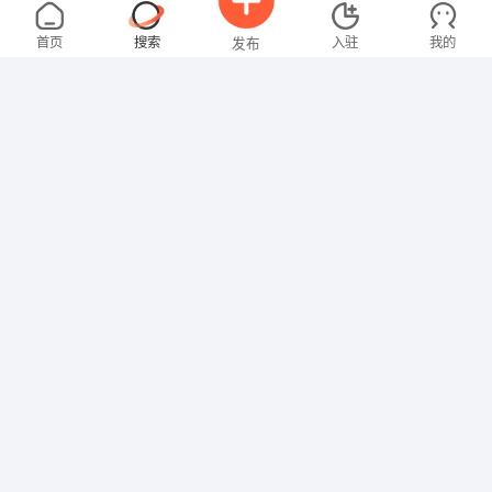
叶先生
5000-8000元
08-08
不限区域
全职
高中
首页
搜索
入驻
我的
发布
销售岗位
赵先生
3000-4000元
08-08
不限区域
全职
招聘信息
求职简历
司机/交通
梁先生
4000-5000元
08-08
不限区域
全职
高中
行政/后勤
张女士
3000-4000元
08-08
不限区域
全职
大专